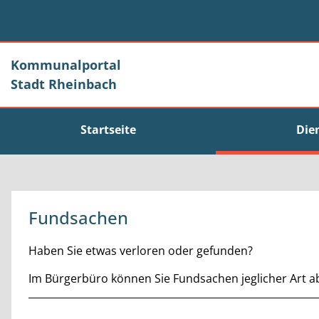
Zum Header
Zum Hauptinhalt
Zum Footer
Zum Hauptinhalt springen
Kommunalportal
Stadt Rheinbach
Startseite
Die
Fundsachen
Kurzbeschreibung
Haben Sie etwas verloren oder gefunden?
Im Bürgerbüro können Sie Fundsachen jeglicher Art a