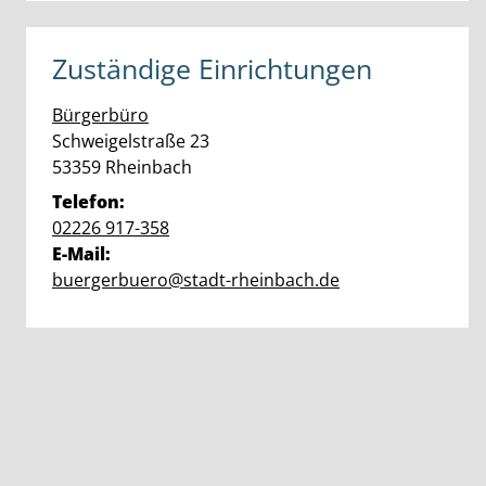
Zuständige Einrichtungen
Bürgerbüro
Straße:
Hausnummer:
Schweigelstraße
23
PLZ:
Ort:
53359
Rheinbach
Telefon:
02226 917-358
E-Mail:
buergerbuero@stadt-rheinbach.de